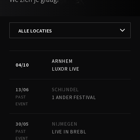
FILTER BY
ALLE LOCATIES
ALLE LOCATIES
ARNHEM
AMERSFOORT
04/10
LUXOR LIVE
ARNHEM
13/06
SCHIJNDEL
DELFT
PAST
1 ANDER FESTIVAL
EVENT
NIJMEGEN
30/05
NIJMEGEN
PELT (BELGIË)
PAST
LIVE IN BREBL
EVENT
SCHIJNDEL